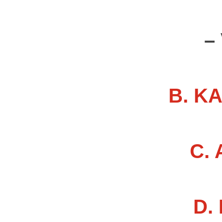
–
B. K
C.
D.