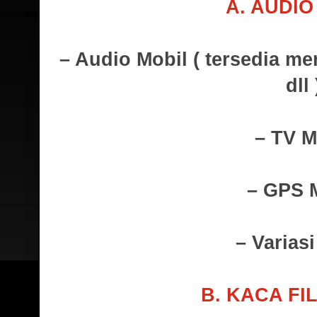
A. AUDIO
– Audio Mobil ( tersedia
dll 
– TV M
– GPS 
– Varias
B. KACA FI